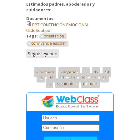
Estimados padres, apoderados y
cuidadores:
Documentos:
PPT CONTENCIÓN EMOCIONAL
02deSept.pdf
Tags:
orientación
convivencia escolar
Seguir leyendo
« primera
‹ anterior
…
13
14
15
16
17
18
19
20
21
…
siguiente ›
última »