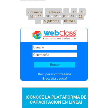
« primera
‹ anterior
…
17
18
19
20
21
22
23
24
25
…
siguiente ›
última »
Recuperar contraseña
¿Necesita ayuda?