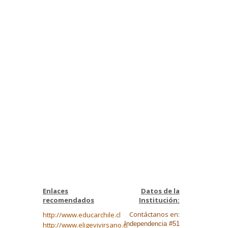
Enlaces
Datos de la
recomendados
Institución:
Contáctanos en:
http://www.educarchile.cl
Independencia #51
http://www.eligevivirsano.cl