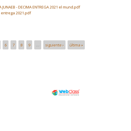
 JUNAEB - DECIMA ENTREGA 2021 el mund.pdf
ntrega 2021.pdf
6
7
8
9
…
siguiente ›
última »