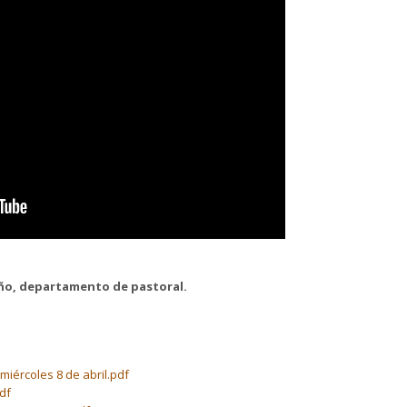
ño, departamento de pastoral.
miércoles 8 de abril.pdf
df