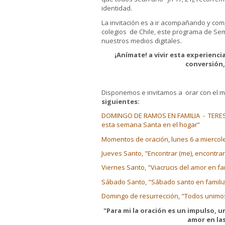
identidad.
La invitación es a ir acompañando y co
colegios de Chile, este programa de S
nuestros medios digitales.
¡Anímate! a vivir esta experienc
conversión,
Disponemos e invitamos a orar con el m
siguientes:
DOMINGO DE RAMOS EN FAMILIA - TERESI
esta semana Santa en el hogar”
Momentos de oración, lunes 6 a miercole
Jueves Santo, "Encontrar (me), encontrar 
Viernes Santo, "Viacrucis del amor en fa
Sábado Santo, "Sábado santo en familia
Domingo de resurrección, "Todos unimos
"Para mi la oración es un impulso, u
amor en las