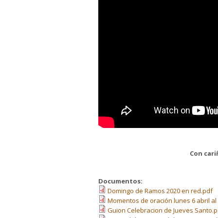
Con cari
Documentos:
Domingo de Ramos 2020 en red.pdf
Momentos de oración lunes 6 abril al 
Guion Celebracion de Jueves Santo.p