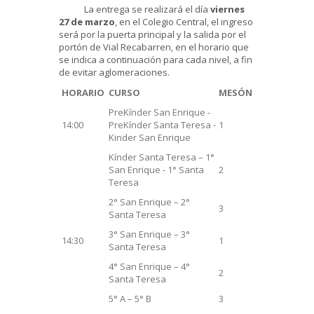
La entrega se realizará el día
viernes
27 de marzo
, en el Colegio Central, el ingreso
será por la puerta principal y la salida por el
portón de Vial Recabarren, en el horario que
se indica a continuación para cada nivel, a fin
de evitar aglomeraciones.
HORARIO
CURSO
MESÓN
PreKínder San Enrique -
14:00
PreKínder Santa Teresa -
1
Kinder San Enrique
Kínder Santa Teresa – 1°
San Enrique - 1° Santa
2
Teresa
2° San Enrique – 2°
3
Santa Teresa
3° San Enrique – 3°
14:30
1
Santa Teresa
4° San Enrique – 4°
2
Santa Teresa
5° A – 5° B
3