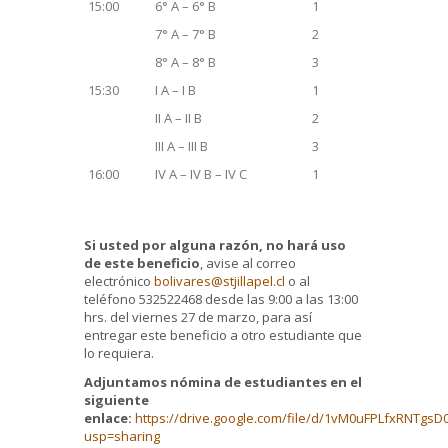
15:00
6° A – 6° B
1
7° A – 7° B
2
8° A – 8° B
3
15:30
I A – I B
1
II A – II B
2
III A – III B
3
16:00
IV A – IV B – IV C
1
Si usted por alguna razón, no hará uso
de este beneficio
, avise al correo
electrónico
bolivares@stjillapel.cl
o al
teléfono 532522468 desde las 9:00 a las 13:00
hrs. del viernes 27 de marzo, para así
entregar este beneficio a otro estudiante que
lo requiera.
Adjuntamos nómina de estudiantes en el
siguiente
enlace:
https://drive.google.com/file/d/1vM0uFPLfxRNTgs
usp=sharing