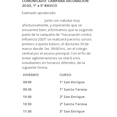
COMUNICADO: CAMPAÑA VACUNACION
2O2O, 1° a 5° BASICO
Estimado apoderado:
Junto con saludar muy
afectuosamente, y esperando que se
encuentre bien, informamos que la segunda
parte de la campaña de “Vacunación contra
Influenza 2020” se realizará para los cursos
primero a quinto básico, el día lunes 30 de
marzo desde las 09:00 hrs., en el colegio
central por el acceso principal. Con el fin de
evitar aglomeraciones se citará a los
estudiantes en horarios diferidos, de la
siguiente forma:
HORARIO
CURSO
09:00
1° San Enrique
09.30
1° Santa Teresa
10.00
2° San Enrique
10:30
2° Santa Teresa
11:00
3° San Enrique