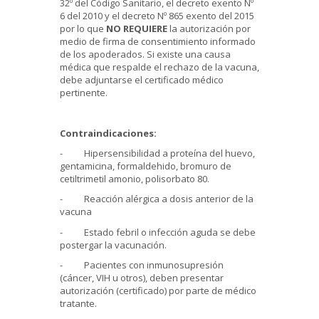
32º del Código Sanitario, el decreto exento Nº
6 del 2010 y el decreto Nº 865 exento del 2015
por lo que
NO REQUIERE
la autorización por
medio de firma de consentimiento informado
de los apoderados. Si existe una causa
médica que respalde el rechazo de la vacuna,
debe adjuntarse el certificado médico
pertinente.
Contraindicaciones:
- Hipersensibilidad a proteína del huevo,
gentamicina, formaldehido, bromuro de
cetiltrimetil amonio, polisorbato 80.
- Reacción alérgica a dosis anterior de la
vacuna
- Estado febril o infección aguda se debe
postergar la vacunación.
- Pacientes con inmunosupresión
(cáncer, VIH u otros), deben presentar
autorización (certificado) por parte de médico
tratante.