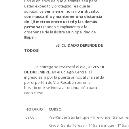
Con el objetivo de que el trámite sea para
usted expedito y protegido, es que le
solicitamos
venir en el horario indicado,
con mascarilla y mantener una distancia
de 1,5
metros entre usted y las demás
personas
(dando cumplimiento a la
ordenanza de la Ilustre Municipalidad de
Illapel).
¡El CUIDADO DEPENDE DE
TODOS!
La entrega se realizará el día
JUEVES 10
DE DICIEMBRE
, en el Colegio Central. El
ingreso será por la puerta principal y la salida
por el portón de Vial Recabarren, en el
horario que se indica a continuación para
cada curso:
HORARIO
CURSO
09:00
Pre-Kínder San Enrique – Pre-Kínder Santa Te
Kínder Santa Teresa – 1° San Enrique - 1° Sa