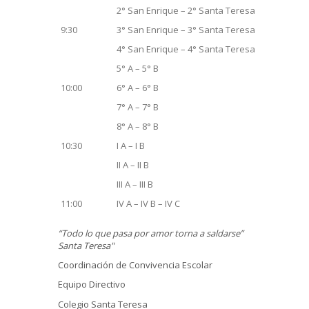
2° San Enrique – 2° Santa Teresa
9:30
3° San Enrique – 3° Santa Teresa
4° San Enrique – 4° Santa Teresa
5° A – 5° B
10:00
6° A – 6° B
7° A – 7° B
8° A – 8° B
10:30
I A – I B
II A – II B
III A – III B
11:00
IV A – IV B – IV C
“Todo lo que pasa por amor torna a saldarse”
Santa Teresa"
Coordinación de Convivencia Escolar
Equipo Directivo
Colegio Santa Teresa