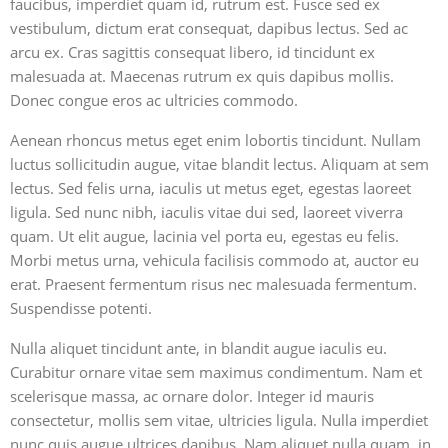
faucibus, imperdiet quam id, rutrum est. Fusce sed ex
vestibulum, dictum erat consequat, dapibus lectus. Sed ac
arcu ex. Cras sagittis consequat libero, id tincidunt ex
malesuada at. Maecenas rutrum ex quis dapibus mollis.
Donec congue eros ac ultricies commodo.
Aenean rhoncus metus eget enim lobortis tincidunt. Nullam
luctus sollicitudin augue, vitae blandit lectus. Aliquam at sem
lectus. Sed felis urna, iaculis ut metus eget, egestas laoreet
ligula. Sed nunc nibh, iaculis vitae dui sed, laoreet viverra
quam. Ut elit augue, lacinia vel porta eu, egestas eu felis.
Morbi metus urna, vehicula facilisis commodo at, auctor eu
erat. Praesent fermentum risus nec malesuada fermentum.
Suspendisse potenti.
Nulla aliquet tincidunt ante, in blandit augue iaculis eu.
Curabitur ornare vitae sem maximus condimentum. Nam et
scelerisque massa, ac ornare dolor. Integer id mauris
consectetur, mollis sem vitae, ultricies ligula. Nulla imperdiet
nunc quis augue ultrices dapibus. Nam aliquet nulla quam, in