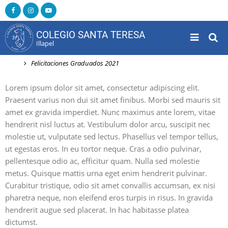
Pasar
al
contenido
COLEGIO SANTA TERESA
principal
Illapel
Inicio
Felicitaciones Graduados 2021
Lorem ipsum dolor sit amet, consectetur adipiscing elit.
Praesent varius non dui sit amet finibus. Morbi sed mauris sit
amet ex gravida imperdiet. Nunc maximus ante lorem, vitae
hendrerit nisl luctus at. Vestibulum dolor arcu, suscipit nec
molestie ut, vulputate sed lectus. Phasellus vel tempor tellus,
ut egestas eros. In eu tortor neque. Cras a odio pulvinar,
pellentesque odio ac, efficitur quam. Nulla sed molestie
metus. Quisque mattis urna eget enim hendrerit pulvinar.
Curabitur tristique, odio sit amet convallis accumsan, ex nisi
pharetra neque, non eleifend eros turpis in risus. In gravida
hendrerit augue sed placerat. In hac habitasse platea
dictumst.