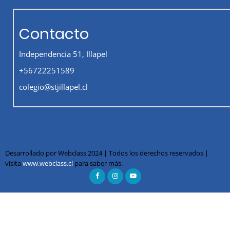
Contacto
Independencia 51, Illapel
+56722251589
colegio@stjillapel.cl
Desarrollado por Webclass 2024 | Todos los derechos reservados |
visita
www.webclass.cl
para saber más.