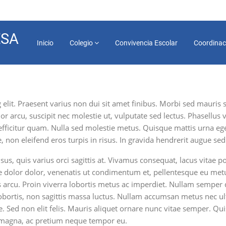
ESA
Main
Inicio
Colegio
Convivencia Escolar
Coordinac
navigation
 elit. Praesent varius non dui sit amet finibus. Morbi sed mauri
or arcu, suscipit nec molestie ut, vulputate sed lectus. Phasellus v
efficitur quam. Nulla sed molestie metus. Quisque mattis urna ege
 non eleifend eros turpis in risus. In gravida hendrerit augue sed
sus, quis varius orci sagittis at. Vivamus consequat, lacus vitae 
e dolor dolor, venenatis ut condimentum et, pellentesque eu metus
uis arcu. Proin viverra lobortis metus ac imperdiet. Nullam sempe
obortis, non sagittis massa luctus. Nullam accumsan metus nec ultri
e. Sed non elit felis. Mauris aliquet ornare nunc vitae semper. Qu
at magna, ac pretium neque tempor eu.