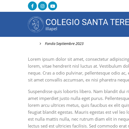
Pasar
al
contenido
COLEGIO SANTA TER
principal
Illapel
Inicio
Fonda Septiembre 2023
Lorem ipsum dolor sit amet, consectetur adipiscing
lorem, vitae hendrerit nisl luctus at. Vestibulum dol
neque. Cras a odio pulvinar, pellentesque odio ac, 
sit amet convallis accumsan, ex nisi pharetra neque,
Suspendisse quis lobortis libero. Nam blandit dui ri
amet imperdiet justo nulla eget purus. Pellentesqu
lorem arcu ultrices metus, quis faucibus ex elit q
feugiat blandit egestas. Mauris egestas est vel leo l
est nulla mattis nulla, nec rutrum diam elit in nequ
lectus sed est ultricies facilisis. Sed commodo er