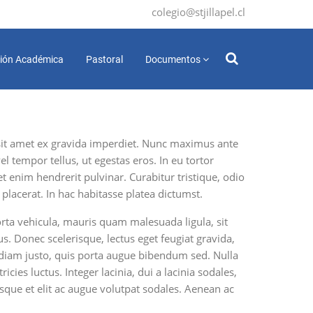
colegio@stjillapel.cl
ión Académica
Pastoral
Documentos
s sit amet ex gravida imperdiet. Nunc maximus ante
el tempor tellus, ut egestas eros. In eu tortor
t enim hendrerit pulvinar. Curabitur tristique, odio
 placerat. In hac habitasse platea dictumst.
porta vehicula, mauris quam malesuada ligula, sit
. Donec scelerisque, lectus eget feugiat gravida,
r diam justo, quis porta augue bibendum sed. Nulla
cies luctus. Integer lacinia, dui a lacinia sodales,
isque et elit ac augue volutpat sodales. Aenean ac