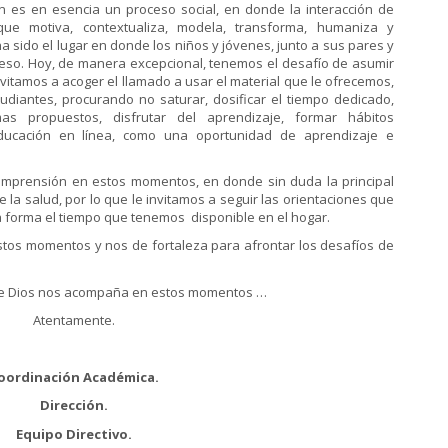
sencia un proceso social, en donde la interacción de
que motiva, contextualiza, modela, transforma, humaniza y
a sido el lugar en donde los niños y jóvenes, junto a sus pares y
eso. Hoy, de manera excepcional, tenemos el desafío de asumir
invitamos a acoger el llamado a usar el material que le ofrecemos,
tudiantes, procurando no saturar, dosificar el tiempo dedicado,
as propuestos, disfrutar del aprendizaje, formar hábitos
ducación en línea, como una oportunidad de aprendizaje e
ón en estos momentos, en donde sin duda la principal
 la salud, por lo que le invitamos a seguir las orientaciones que
forma el tiempo que tenemos disponible en el hogar.
mentos y nos de fortaleza para afrontar los desafíos de
e Dios nos acompaña en estos momentos …
Atentamente.
oordinación Académica.
Dirección.
Equipo Directivo.