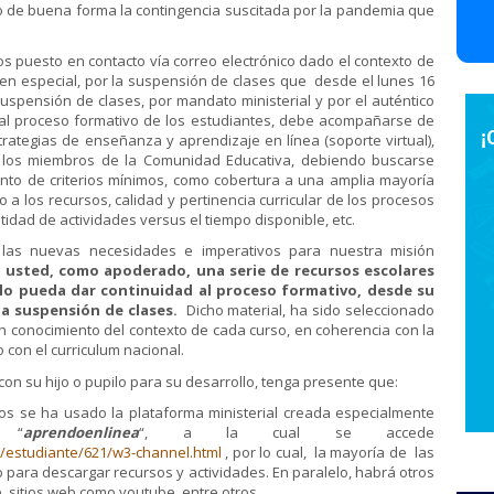
o de buena forma la contingencia suscitada por la pandemia que
to en contacto vía correo electrónico dado el contexto de
en especial, por la suspensión de clases que desde el lunes 16
uspensión de clases, por mandato ministerial y por el auténtico
d al proceso formativo de los estudiantes, debe acompañarse de
tegias de enseñanza y aprendizaje en línea (soporte virtual),
s los miembros de la Comunidad Educativa, debiendo buscarse
to de criterios mínimos, como cobertura a una amplia mayoría
 a los recursos, calidad y pertinencia curricular de los procesos
idad de actividades versus el tiempo disponible, etc.
necesidades e imperativos para nuestra misión
 usted, como apoderado, una serie de recursos escolares
ilo pueda dar continuidad al proceso formativo, desde su
a suspensión de clases.
Dicho material, ha sido seleccionado
n conocimiento del contexto de cada curso, en coherencia con la
 con el curriculum nacional.
su hijo o pupilo para su desarrollo, tenga presente que:
se ha usado la plataforma ministerial creada especialmente
 “
aprendoenlinea
“, a la cual se accede
l/estudiante/621/w3-channel.html
, por lo cual, la mayoría de las
b para descargar recursos y actividades. En paralelo, habrá otros
 sitios web como youtube, entre otros.