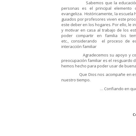
Sabemos que la educación es en e
personas es el principal elemento 
evangeliza. Históricamente, la escuela h
guiados por profesores viven este proc
este deber en los hogares. Por ello, le 
y motivar en casa al trabajo de los es
poder compartir en familia los tem
etc., considerando el proceso de e
interacción familiar
Agradecemos su apoyo y comprensi
preocupación familiar es el resguardo de
hemos hecho para poder usar de buena 
Que Dios nos acompañe en estos mo
nuestro tiempo.
… Confiando en qu
C