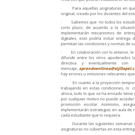
· Para aquellas asignaturas en que n
original, creado por los docentes del e
· Sabemos que no todos los estudiante
corto plazo, de acuerdo a la situac
implementarán mecanismos de entreg
digitales, esto podría incluir entrega
permitan las condiciones y normas de s
· En colaboración con lo anterior, l
difundir entre los otros apoderados 
directiva y eventualmente con
mensaje,
aprendoenlinea@stjillapel.c
hay errores u omisiones relevantes q
· En cuanto a la proyección temporal
trabajando en estas condiciones, ni c
ahora, todo lo que se ha enviado tiene 
por cualquier motivo no puede acceder a
promoción escolar. Asimismo, aseg
implementarán estrategias en aula de 
cada estudiante que lo requiera.
· Durante las siguientes semanas se 
asignaturas no cubiertas en esta entre