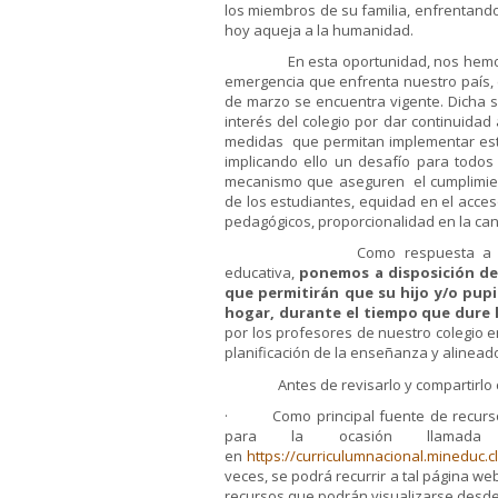
los miembros de su familia, enfrentand
hoy aqueja a la humanidad.
En esta oportunidad, nos hemos pues
emergencia que enfrenta nuestro país, 
de marzo se encuentra vigente. Dicha s
interés del colegio por dar continuida
medidas que permitan implementar estra
implicando ello un desafío para todo
mecanismo que aseguren el cumplimien
de los estudiantes, equidad en el acceso
pedagógicos, proporcionalidad en la cant
Como respuesta a las nuevas 
educativa,
ponemos a disposición de
que permitirán que su hijo y/o pup
hogar, durante el tiempo que dure l
por los profesores de nuestro colegio e
planificación de la enseñanza y alineado
Antes de revisarlo y compartirlo con 
· Como principal fuente de recursos 
para la ocasión llamada
en
https://curriculumnacional.mineduc.c
veces, se podrá recurrir a tal página we
recursos que podrán visualizarse desde