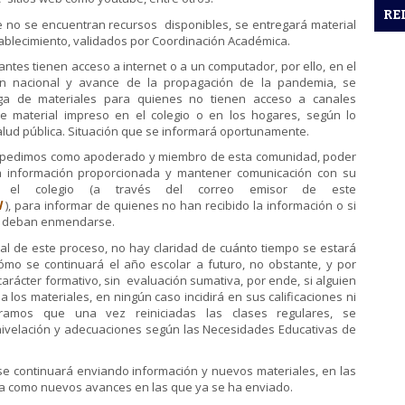
RE
o se encuentran recursos disponibles, se entregará material
stablecimiento, validados por Coordinación Académica.
s tienen acceso a internet o a un computador, por ello, en el
ión nacional y avance de la propagación de la pandemia, se
a de materiales para quienes no tienen acceso a canales
 de material impreso en el colegio o en los hogares, según lo
alud pública. Situación que se informará oportunamente.
e pedimos como apoderado y miembro de esta comunidad, poder
la información proporcionada y mantener comunicación con su
 el colegio (a través del correo emisor de este
l
), para informar de quienes no han recibido la información o si
ue deban enmendarse.
 de este proceso, no hay claridad de cuánto tiempo se estará
ómo se continuará el año escolar a futuro, no obstante, y por
carácter formativo, sin evaluación sumativa, por ende, si alguien
 los materiales, en ningún caso incidirá en sus calificaciones ni
uramos que una vez reiniciadas las clases regulares, se
nivelación y adecuaciones según las Necesidades Educativas de
continuará enviando información y nuevos materiales, en las
ga como nuevos avances en las que ya se ha enviado.